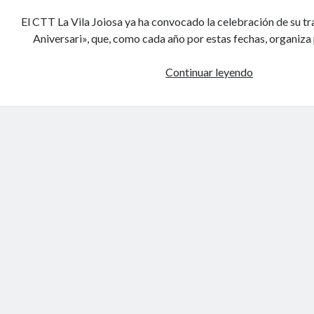
I
A
El CTT La Vila Joiosa ya ha convocado la celebración de su tr
O
S
Aniversari», que, como cada año por estas fechas, organiza
N
A
Continuar leyendo
C
L
O
N
V
O
C
A
D
O
E
L
X
X
X
I