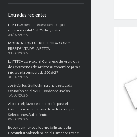
e
Entradas recientes
b
La FTTCV permanecerá cerrada por
a
vacaciones del 1 al 25 de agosto
31/07/2026
r
MÓNICA HORTAL, REELEGIDA COMO
PRESIDENTA DE LA FTTCV
31/07/2026
La FTTCV convoca el Congreso de Árbitros y
dos exámenes de Árbitro Autonómico para el
inicio de la temporada 2026/27
30/07/2026
José Carlos Guillot firma una destacada
actuación en el WTT Feeder Asunción
14/07/2026
Abierto el plazo de inscripción para el
Campeonato de España de Veteranos por
Selecciones Autonómicas
09/07/2026
Reconocimiento a los medallistas de la
Comunitat Valenciana en el Campeonato de