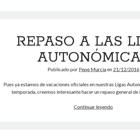
S
O
C
N
E
A
N
C
S
REPASO A LAS L
I
O
O
S
N
AUTONÓMICA
Y
A
D
L
Publicado por
Pepe Murcia
en
21/12/2016
E
S
Pues ya estamos de vacaciones oficiales en nuestras Ligas Auton
C
temporada, creemos interesante hacer un repaso general de s
E
N
Continuar leyendo
R
S
E
O
P
S
A
S