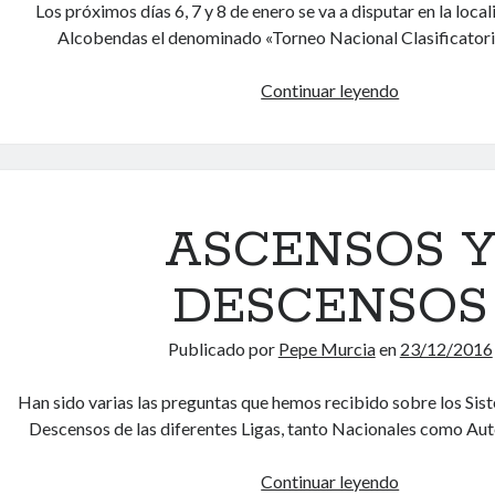
Los próximos días 6, 7 y 8 de enero se va a disputar en la loca
T
Alcobendas el denominado «Torneo Nacional Clasificator
A
C
Continuar leyendo
H
A
O
D
R
O
A
S
R
I
ASCENSOS 
O
S
DESCENSOS
D
E
Publicado por
Pepe Murcia
en
23/12/2016
L
T
Han sido varias las preguntas que hemos recibido sobre los Si
O
Descensos de las diferentes Ligas, tanto Nacionales como Au
R
N
Continuar leyendo
A
E