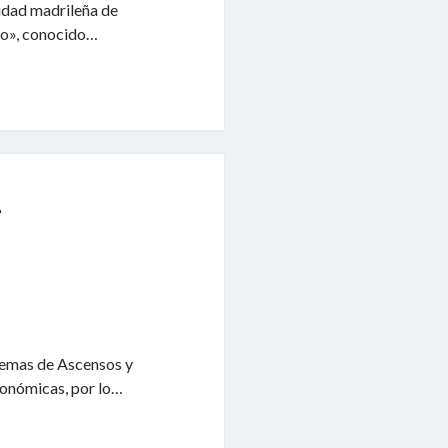
lidad madrileña de
io», conocido…
Y
stemas de Ascensos y
tonómicas, por lo…