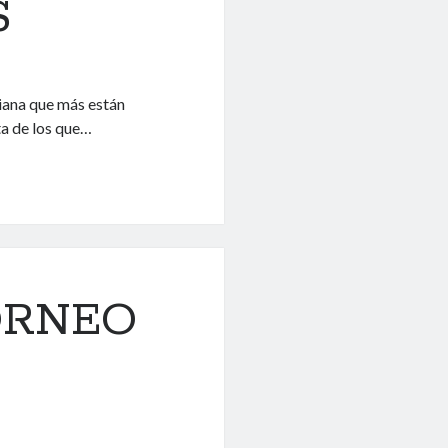
S
iana que más están
ta de los que…
ORNEO