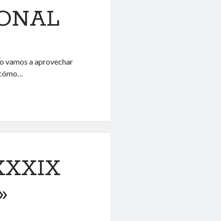
ONAL
ero vamos a aprovechar
e cómo…
XXXIX
»