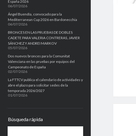
España 2026
06/07/2026
Ángel Buendía, convocado para la
Mediterranean Cup 2026 en Bardonecchia
06/07/2026
BRONCES EN LAS PRUEBAS DE DOBLES
CADETE PARA VALERIA CONTRERAS, JAVIER
SÁNCHEZ Y ANDREI MARKOV
05/07/2026
Dos nuevos bronces para la Comunitat
Valenciana en las pruebas por equipos del
Campeonato de España
02/07/2026
La FTTCV publica el calendario de actividades y
abre el plazo para solicitar sedes de la
temporada 2026/2027
01/07/2026
Búsqueda rápida
B