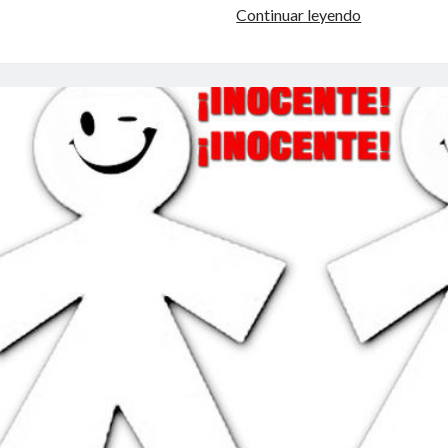
Continuar leyendo
T
E
N
I
S
D
E
M
E
S
A
H
O
S
P
I
T
A
L