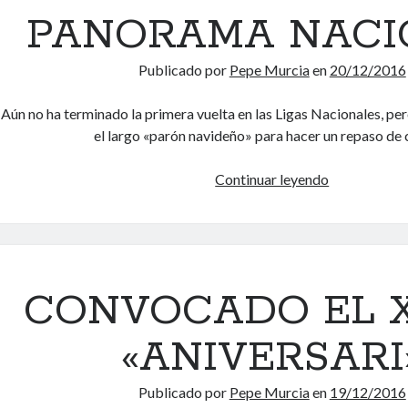
O
PANORAMA NACI
A
L
Publicado por
Pepe Murcia
en
20/12/2016
A
S
Aún no ha terminado la primera vuelta en las Ligas Nacionales, p
L
el largo «parón navideño» para hacer un repaso d
I
G
Continuar leyendo
P
A
A
S
N
A
O
U
R
T
A
CONVOCADO EL 
O
M
N
A
«ANIVERSARI
Ó
N
M
A
I
Publicado por
Pepe Murcia
en
19/12/2016
C
C