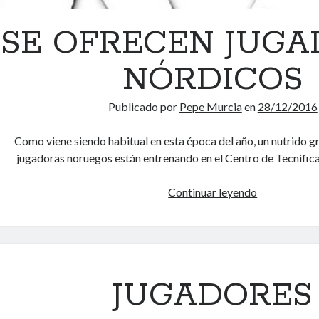
A
SE OFRECEN JUGA
R
I
NÓRDICOS
O
Publicado por
Pepe Murcia
en
28/12/2016
Como viene siendo habitual en esta época del año, un nutrido g
jugadoras noruegos están entrenando en el Centro de Tecnific
Continuar leyendo
S
E
O
F
R
E
JUGADORES
C
E