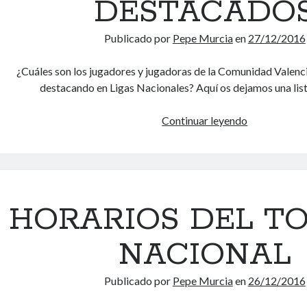
DESTACADO
N
J
Publicado por
Pepe Murcia
en
27/12/2016
U
G
¿Cuáles son los jugadores y jugadoras de la Comunidad Valenc
A
destacando en Ligas Nacionales? Aquí os dejamos una lis
D
O
Continuar leyendo
J
R
U
E
G
S
A
N
D
Ó
O
HORARIOS DEL T
R
R
D
E
I
NACIONAL
S
C
D
O
Publicado por
Pepe Murcia
en
26/12/2016
E
S
S