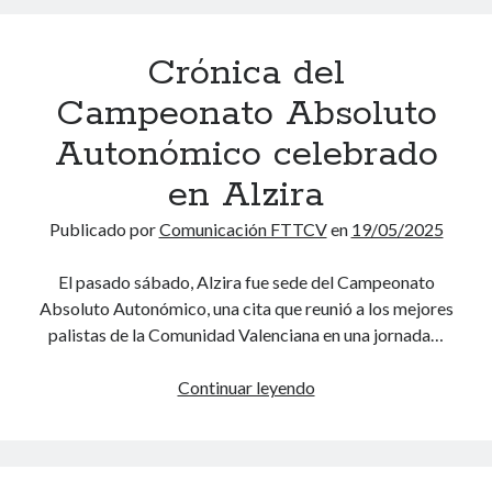
s
a
e
i
c
F
s
Crónica del
i
i
t
o
n
Campeonato Absoluto
e
n
a
a
e
Autonómico celebrado
l
l
s
y
en Alzira
I
p
F
T
r
a
Publicado por
Comunicación FTTCV
en
19/05/2025
T
e
s
F
v
e
El pasado sábado, Alzira fue sede del Campeonato
S
i
s
Absoluto Autonómico, una cita que reunió a los mejores
u
a
d
palistas de la Comunidad Valenciana en una jornada…
m
s
e
m
a
A
Continuar leyendo
C
i
l
s
r
t
C
c
ó
2
a
e
n
0
m
n