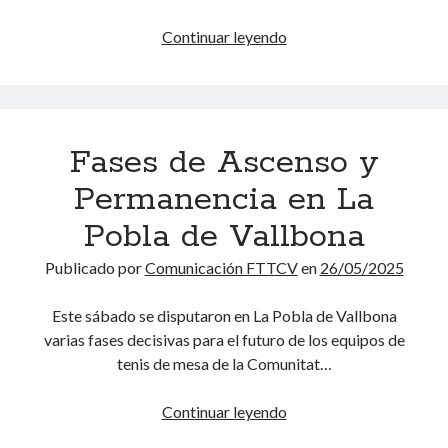
s
s
i
d
!
Continuar leyendo
G
g
e
r
u
l
a
e
a
n
n
C
c
e
Fases de Ascenso y
o
i
n
m
e
a
Permanencia en La
u
r
c
n
Pobla de Vallbona
r
c
i
e
i
Publicado por
Comunicación FTTCV
en
26/05/2025
d
d
ó
a
e
n
Este sábado se disputaron en La Pobla de Vallbona
d
l
e
varias fases decisivas para el futuro de los equipos de
V
C
n
tenis de mesa de la Comunitat…
a
i
e
l
r
l
Continuar leyendo
F
e
c
S
a
n
u
p