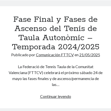
n
l
a
e
t
v
l
2
t
é
o
b
0
e
Fase Final y Fases de
c
c
o
2
r
n
a
n
Ascenso del Tenis de
4
a
i
d
a
-
n
c
Taula Autonòmic –
a
2
o
o
s
0
Temporada 2024/2025
s
d
l
2
e
a
Publicado por
Comunicación FTTCV
en
21/05/2025
5
l
s
a
c
La Federació de Tennis Taula de la Comunitat
F
o
Valenciana (FTTCV) celebrará el próximo sábado 24 de
T
n
mayo las fases finales y de ascenso/permanencia de
T
c
las…
C
e
V
n
Continuar leyendo
F
,
t
a
a
r
s