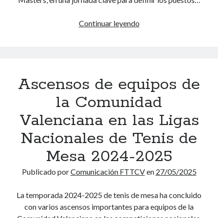
u
n
s
u
Continuar leyendo
L
c
e
o
a
s
s
r
t
j
Categorías
r
u
2025
(114)
Ascensos de equipos de
o
g
2026
(83)
s
a
la Comunidad
Historias con efecto
(3)
r
d
Noticias 2015
(50)
e
Valenciana en las Ligas
o
Noticias 2016
(280)
p
r
Nacionales de Tenis de
Noticias 2017
(270)
r
e
Noticias 2018
(262)
e
Mesa 2024-2025
s
Noticias 2019
(297)
s
d
Noticias 2020
(117)
Publicado por
Comunicación FTTCV
en
27/05/2025
e
e
Noticias 2021
(263)
n
l
Noticias 2022
(267)
La temporada 2024-2025 de tenis de mesa ha concluido
t
a
Noticias 2023
(43)
con varios ascensos importantes para equipos de la
a
C
Noticias 2024
(78)