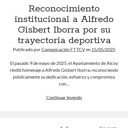
i
2
p
Reconocimiento
s
c
5
e
o
a
institucional a Alfredo
d
o
d
d
e
n
e
Gisbert Iborra por su
e
p
a
l
l
trayectoria deportiva
a
t
T
C
r
o
e
a
Publicado por
Comunicación FTTCV
en
15/05/2025
t
d
n
m
e
e
i
p
El pasado 9 de mayo de 2025, el Ayuntamiento de Alcoy
d
E
s
e
rindió homenaje a Alfredo Gisbert Iborra, reconociendo
e
s
d
o
públicamente su dedicación, esfuerzo y compromiso
l
p
e
n
con…
a
a
T
a
R
ñ
a
t
Continuar leyendo
R
F
a
u
o
e
T
2
l
A
c
E
0
a
b
o
M
2
A
s
n
.