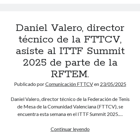
s
c
i
a
e
i
t
i
s
a
o
n
Daniel Valero, director
d
n
«
M
e
a
técnico de la FTTCV,
J
a
A
e
o
s
asiste al ITTF Summit
s
n
s
t
c
l
e
2025 de parte de la
e
e
a
p
r
RFTEM.
n
s
B
s
s
L
o
Publicado por
Comunicación FTTCV
en
23/05/2025
o
i
u
y
g
»
Daniel Valero, director técnico de la Federación de Tenis
P
a
e
de Mesa de la Comunidad Valenciana (FTTCV), se
e
s
n
encuentra esta semana en el ITTF Summit 2025.…
r
N
X
m
a
à
Continuar leyendo
D
a
c
t
a
n