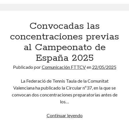
i
i
n
e
o
v
i
n
n
a
e
c
a
–
Convocadas las
l
i
l
F
V
a
concentraciones previas
e
i
a
e
s
n
al Campeonato de
l
n
d
a
e
L
España 2025
e
l
r
a
T
P
o
Publicado por
Comunicación FTTCV
en
22/05/2025
P
e
r
,
o
n
o
d
La Federació de Tennis Taula de la Comunitat
b
i
m
i
Valenciana ha publicado la Circular nº37, en la que se
l
s
e
r
convocan dos concentraciones preparatorias antes de
a
d
s
e
los…
d
e
a
c
e
M
s
t
Continuar leyendo
C
V
e
y
o
o
a
s
V
r