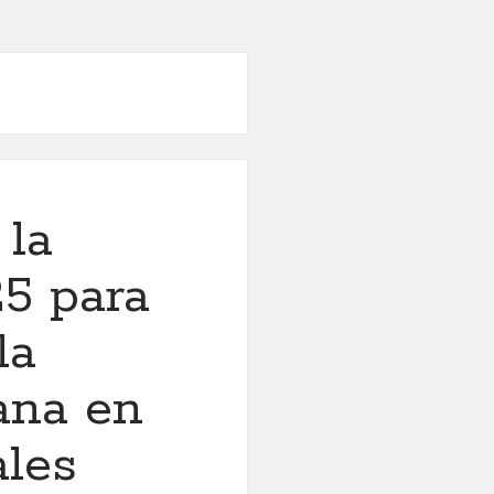
 la
5 para
la
ana en
ales