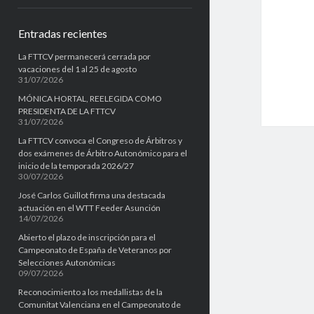
e
Entradas recientes
b
La FTTCV permanecerá cerrada por
a
vacaciones del 1 al 25 de agosto
31/07/2026
r
MÓNICA HORTAL, REELEGIDA COMO
PRESIDENTA DE LA FTTCV
31/07/2026
La FTTCV convoca el Congreso de Árbitros y
dos exámenes de Árbitro Autonómico para el
inicio de la temporada 2026/27
30/07/2026
José Carlos Guillot firma una destacada
actuación en el WTT Feeder Asunción
14/07/2026
Abierto el plazo de inscripción para el
Campeonato de España de Veteranos por
Selecciones Autonómicas
09/07/2026
Reconocimiento a los medallistas de la
Comunitat Valenciana en el Campeonato de