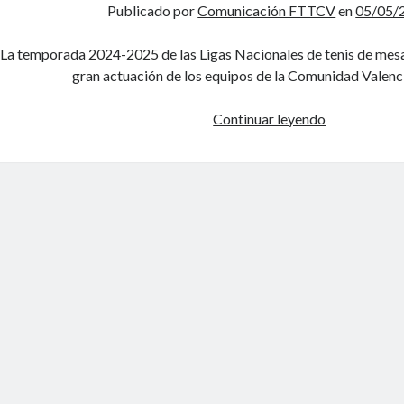
Publicado por
Comunicación FTTCV
en
05/05/
La temporada 2024-2025 de las Ligas Nacionales de tenis de mesa
gran actuación de los equipos de la Comunidad Valenc
Continuar leyendo
B
a
l
a
n
c
e
f
i
n
a
l
d
e