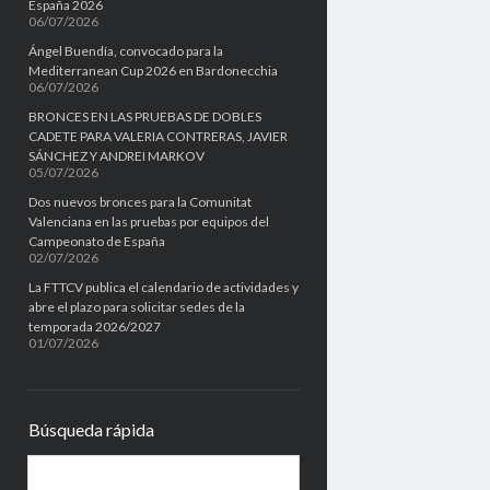
España 2026
06/07/2026
Ángel Buendía, convocado para la
Mediterranean Cup 2026 en Bardonecchia
06/07/2026
BRONCES EN LAS PRUEBAS DE DOBLES
CADETE PARA VALERIA CONTRERAS, JAVIER
SÁNCHEZ Y ANDREI MARKOV
05/07/2026
Dos nuevos bronces para la Comunitat
Valenciana en las pruebas por equipos del
Campeonato de España
02/07/2026
La FTTCV publica el calendario de actividades y
abre el plazo para solicitar sedes de la
temporada 2026/2027
01/07/2026
Búsqueda rápida
B