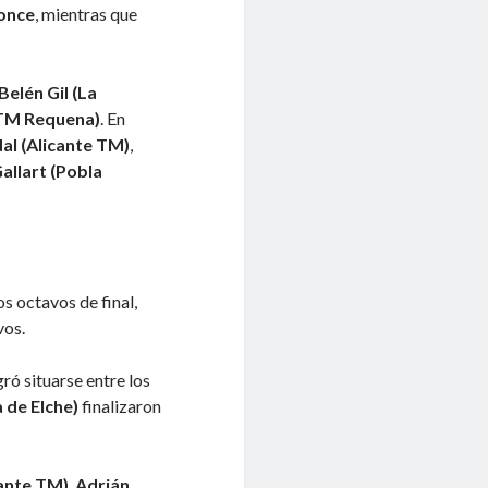
once
, mientras que
Belén Gil (La
TM Requena)
. En
al (Alicante TM)
,
allart (Pobla
s octavos de final,
vos.
ró situarse entre los
 de Elche)
finalizaron
cante TM)
,
Adrián