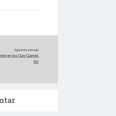
Siguiente entrada
sente en los Gay Games
XII
ntar