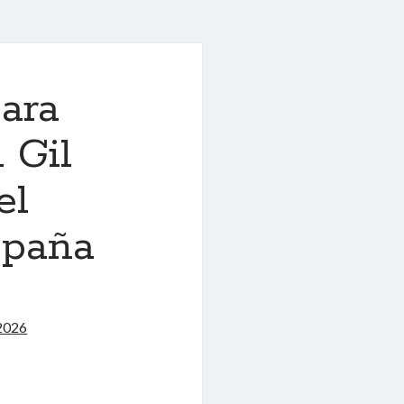
ara
 Gil
el
spaña
2026