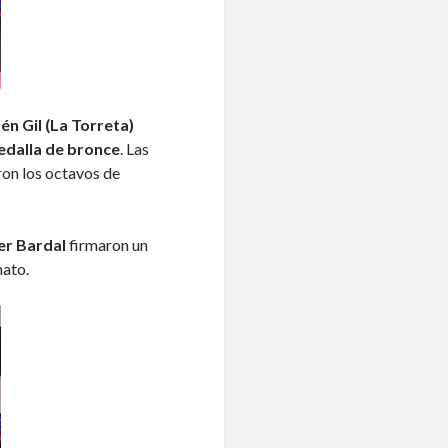
n Gil (La Torreta)
dalla de bronce
. Las
ron los octavos de
er Bardal
firmaron un
nato.