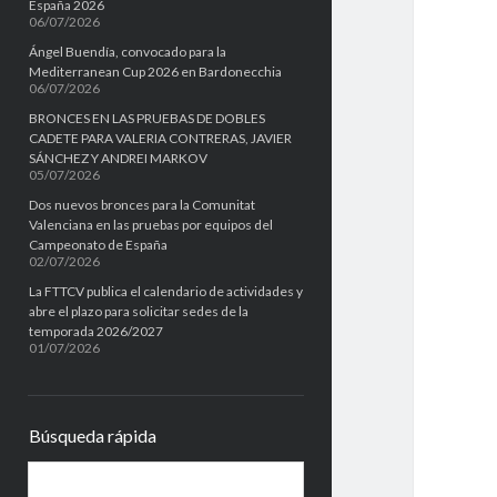
España 2026
06/07/2026
Ángel Buendía, convocado para la
Mediterranean Cup 2026 en Bardonecchia
06/07/2026
BRONCES EN LAS PRUEBAS DE DOBLES
CADETE PARA VALERIA CONTRERAS, JAVIER
SÁNCHEZ Y ANDREI MARKOV
05/07/2026
Dos nuevos bronces para la Comunitat
Valenciana en las pruebas por equipos del
Campeonato de España
02/07/2026
La FTTCV publica el calendario de actividades y
abre el plazo para solicitar sedes de la
temporada 2026/2027
01/07/2026
Búsqueda rápida
B