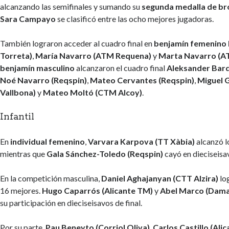
alcanzando las semifinales y sumando su
segunda medalla de br
Sara Campayo
se clasificó entre las ocho mejores jugadoras.
También lograron acceder al cuadro final en
benjamín femenino
Torreta)
,
María Navarro (ATM Requena)
y
Marta Navarro (A
benjamín masculino
alcanzaron el cuadro final
Aleksander Bard
Noé Navarro (Reqspin)
,
Mateo Cervantes (Reqspin)
,
Miguel G
Vallbona)
y
Mateo Moltó (CTM Alcoy)
.
Infantil
En
individual femenino
,
Varvara Karpova (TT Xàbia)
alcanzó lo
mientras que
Gala Sánchez-Toledo (Reqspin)
cayó en dieciseisa
En la competición masculina,
Daniel Aghajanyan (CTT Alzira)
log
16 mejores.
Hugo Caparrós (Alicante TM)
y
Abel Marco (Dama
su participación en dieciseisavos de final.
Por su parte,
Pau Beneyto (Corriol Oliva)
,
Carlos Castillo (Ali