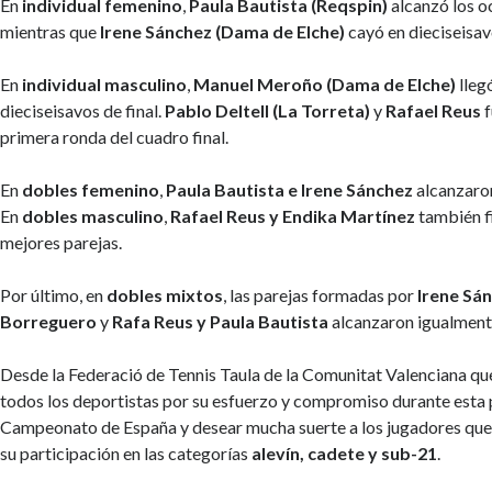
En
individual femenino
,
Paula Bautista (Reqspin)
alcanzó los oc
mientras que
Irene Sánchez (Dama de Elche)
cayó en dieciseisav
En
individual masculino
,
Manuel Meroño (Dama de Elche)
lleg
dieciseisavos de final.
Pablo Deltell (La Torreta)
y
Rafael Reus
f
primera ronda del cuadro final.
En
dobles femenino
,
Paula Bautista e Irene Sánchez
alcanzaron
En
dobles masculino
,
Rafael Reus y Endika Martínez
también fi
mejores parejas.
Por último, en
dobles mixtos
, las parejas formadas por
Irene Sá
Borreguero
y
Rafa Reus y Paula Bautista
alcanzaron igualmente
Desde la Federació de Tennis Taula de la Comunitat Valenciana que
todos los deportistas por su esfuerzo y compromiso durante esta 
Campeonato de España y desear mucha suerte a los jugadores q
su participación en las categorías
alevín, cadete y sub-21
.