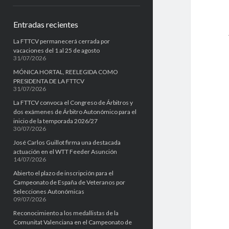
e
Entradas recientes
b
La FTTCV permanecerá cerrada por
a
vacaciones del 1 al 25 de agosto
31/07/2026
r
MÓNICA HORTAL, REELEGIDA COMO
PRESIDENTA DE LA FTTCV
31/07/2026
La FTTCV convoca el Congreso de Árbitros y
dos exámenes de Árbitro Autonómico para el
inicio de la temporada 2026/27
30/07/2026
José Carlos Guillot firma una destacada
actuación en el WTT Feeder Asunción
14/07/2026
Abierto el plazo de inscripción para el
Campeonato de España de Veteranos por
Selecciones Autonómicas
09/07/2026
Reconocimiento a los medallistas de la
Comunitat Valenciana en el Campeonato de