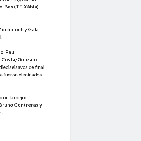
l Bas (TT Xàbia)
 Mouhmouh
y
Gala
l.
lo
,
Pau
l Costa/Gonzalo
dieciseisavos de final,
na fueron eliminados
ron la mejor
Bruno Contreras y
s.