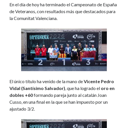
Veteranos por Selecciones Autonómicas
En el día de hoy ha terminado el Campeonato de España
09/07/2026
de Veteranos, con resultados más que destacados para
Reconocimiento a los medallistas de la Comunitat Valenciana en el
la Comunitat Valenciana.
Campeonato de España 2026
06/07/2026
Ángel Buendía, convocado para la Mediterranean Cup 2026 en
Bardonecchia
06/07/2026
BRONCES EN LAS PRUEBAS DE DOBLES CADETE PARA VALERIA
CONTRERAS, JAVIER SÁNCHEZ Y ANDREI MARKOV
05/07/2026
Dos nuevos bronces para la Comunitat Valenciana en las pruebas por
equipos del Campeonato de España
02/07/2026
El único título ha venido de la mano de
Vicente Pedro
La FTTCV publica el calendario de actividades y abre el plazo para
Vidal (Santísimo Salvador)
, que ha logrado el
oro en
solicitar sedes de la temporada 2026/2027
01/07/2026
dobles +60
formando pareja junto al catalán Joan
Cusso, en una final en la que se han impuesto por un
ajustado 3/2.
Búsqueda rápida
B