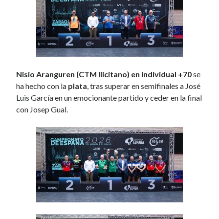
u
s
c
a
r
Categorías
Nisio Aranguren (CTM Ilicitano) en individual +70
se
2025
(114)
ha hecho con la
plata
, tras superar en semifinales a José
2026
(83)
Luis García en un emocionante partido y ceder en la final
Historias con efecto
(3)
con Josep Gual.
Noticias 2015
(50)
Noticias 2016
(280)
Noticias 2017
(270)
Noticias 2018
(262)
Noticias 2019
(297)
Noticias 2020
(117)
Noticias 2021
(263)
Noticias 2022
(267)
Noticias 2023
(43)
Noticias 2024
(78)