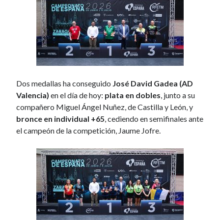
Sin categoría
(150)
agosto 2026
L
M
X
J
V
S
D
Dos medallas ha conseguido
José David Gadea (AD
1
2
Valencia)
en el día de hoy:
plata en dobles
, junto a su
3
4
5
6
7
8
9
compañero Miguel Ángel Nuñez, de Castilla y León, y
bronce en individual +65
, cediendo en semifinales ante
10
11
12
13
14
15
16
el campeón de la competición, Jaume Jofre.
17
18
19
20
21
22
23
24
25
26
27
28
29
30
31
« Jul