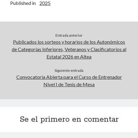
Published in
2025
Sin categoría
(150)
agosto 2026
Entrada anterior
Publicados los sorteos y horarios de los Autonómicos
L
M
X
J
V
S
D
de Categorías Inferiores, Veteranos y Clasificatorios al
1
2
Estatal 2026 en Altea
3
4
5
6
7
8
9
Siguiente entrada
10
11
12
13
14
15
16
Convocatoria Abierta para el Curso de Entrenador
Nivel I de Tenis de Mesa
17
18
19
20
21
22
23
24
25
26
27
28
29
30
31
« Jul
Se el primero en comentar