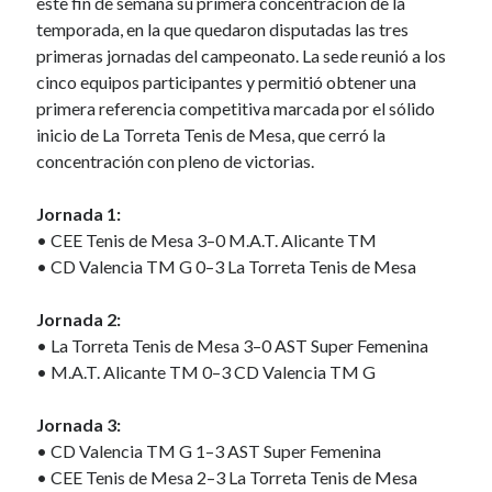
este fin de semana su primera concentración de la
Veteranos por Selecciones Autonómicas
temporada, en la que quedaron disputadas las tres
09/07/2026
primeras jornadas del campeonato. La sede reunió a los
Reconocimiento a los medallistas de la Comunitat Valenciana en el
cinco equipos participantes y permitió obtener una
Campeonato de España 2026
06/07/2026
primera referencia competitiva marcada por el sólido
Ángel Buendía, convocado para la Mediterranean Cup 2026 en
inicio de La Torreta Tenis de Mesa, que cerró la
Bardonecchia
concentración con pleno de victorias.
06/07/2026
BRONCES EN LAS PRUEBAS DE DOBLES CADETE PARA VALERIA
Jornada 1:
CONTRERAS, JAVIER SÁNCHEZ Y ANDREI MARKOV
05/07/2026
• CEE Tenis de Mesa 3–0 M.A.T. Alicante TM
Dos nuevos bronces para la Comunitat Valenciana en las pruebas por
• CD Valencia TM G 0–3 La Torreta Tenis de Mesa
equipos del Campeonato de España
02/07/2026
Jornada 2:
La FTTCV publica el calendario de actividades y abre el plazo para
• La Torreta Tenis de Mesa 3–0 AST Super Femenina
solicitar sedes de la temporada 2026/2027
01/07/2026
• M.A.T. Alicante TM 0–3 CD Valencia TM G
Jornada 3:
Búsqueda rápida
• CD Valencia TM G 1–3 AST Super Femenina
• CEE Tenis de Mesa 2–3 La Torreta Tenis de Mesa
B