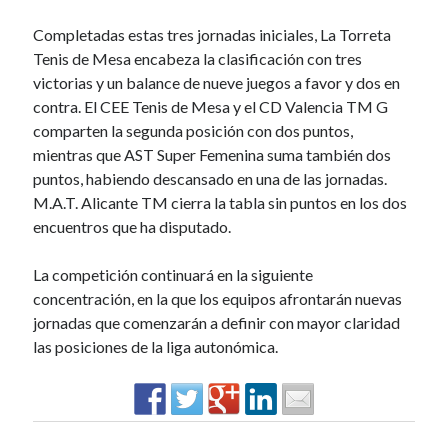
u
Completadas estas tres jornadas iniciales, La Torreta
s
Tenis de Mesa encabeza la clasificación con tres
c
victorias y un balance de nueve juegos a favor y dos en
a
contra. El CEE Tenis de Mesa y el CD Valencia TM G
r
Categorías
comparten la segunda posición con dos puntos,
mientras que AST Super Femenina suma también dos
2025
(114)
puntos, habiendo descansado en una de las jornadas.
2026
(83)
M.A.T. Alicante TM cierra la tabla sin puntos en los dos
Historias con efecto
(3)
encuentros que ha disputado.
Noticias 2015
(50)
Noticias 2016
(280)
La competición continuará en la siguiente
Noticias 2017
(270)
concentración, en la que los equipos afrontarán nuevas
Noticias 2018
(262)
jornadas que comenzarán a definir con mayor claridad
Noticias 2019
(297)
las posiciones de la liga autonómica.
Noticias 2020
(117)
Noticias 2021
(263)
Noticias 2022
(267)
Noticias 2023
(43)
Noticias 2024
(78)