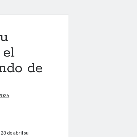
su
 el
ndo de
a
2026
28 de abril su