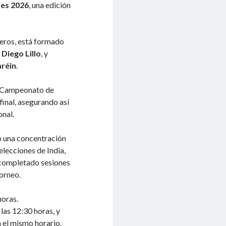
es 2026
, una edición
neros, está formado
 Diego Lillo
, y
aréin
.
el Campeonato de
inal, asegurando así
onal.
o una concentración
selecciones de India,
n completado sesiones
torneo.
horas.
las 12:30 horas, y
n el mismo horario.