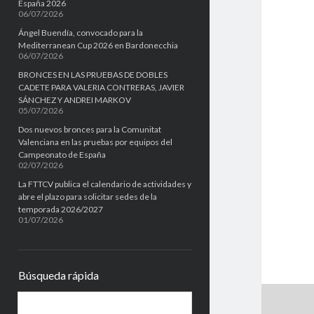
España 2026
06/07/2026
Ángel Buendía, convocado para la
Mediterranean Cup 2026 en Bardonecchia
06/07/2026
BRONCES EN LAS PRUEBAS DE DOBLES
CADETE PARA VALERIA CONTRERAS, JAVIER
SÁNCHEZ Y ANDREI MARKOV
05/07/2026
Dos nuevos bronces para la Comunitat
Valenciana en las pruebas por equipos del
Campeonato de España
02/07/2026
La FTTCV publica el calendario de actividades y
abre el plazo para solicitar sedes de la
temporada 2026/2027
01/07/2026
Búsqueda rápida
B