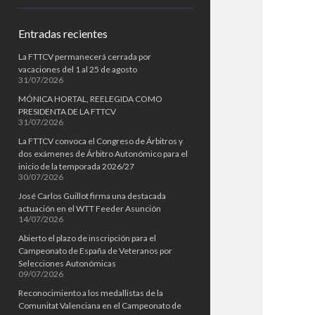
e
Entradas recientes
b
La FTTCV permanecerá cerrada por
a
vacaciones del 1 al 25 de agosto
31/07/2026
r
MÓNICA HORTAL, REELEGIDA COMO
PRESIDENTA DE LA FTTCV
31/07/2026
La FTTCV convoca el Congreso de Árbitros y
dos exámenes de Árbitro Autonómico para el
inicio de la temporada 2026/27
30/07/2026
José Carlos Guillot firma una destacada
actuación en el WTT Feeder Asunción
14/07/2026
Abierto el plazo de inscripción para el
Campeonato de España de Veteranos por
Selecciones Autonómicas
09/07/2026
Reconocimiento a los medallistas de la
Comunitat Valenciana en el Campeonato de