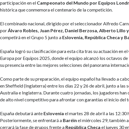
participación en el
Campeonato del Mundo por Equipos Londr
histórica que conmemora el centenario de la competición.
El combinado nacional, dirigido por el seleccionador Alfredo Car
por
Álvaro Robles, Juan Pérez, Daniel Berzosa, Alberto Lillo y
competirá en el Grupo 5 junto a
Eslovenia, República Checa y B
España logró su clasificación para esta cita tras su actuación en 
Europa por Equipos 2025, donde el equipo alcanzó los octavos de f
su presencia entre las mejores selecciones del panorama internaci
Como parte de su preparación, el equipo español ha llevado a cab
en Sheffield (Inglaterra) entre los días 22 y 26 de abril, junto a las 
Australia e Inglaterra. Durante cuatro jornadas, los jugadores ha
de alto nivel competitivo para afrontar con garantías el inicio del 
España debutará ante
Eslovenia
el martes 28 de abril a las 12:30 
Posteriormente, se enfrentará a
Baréin
el miércoles 29, también a 
cerrará la fase de grupos frente a
República Checa
el jueves 30 e