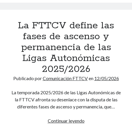
s
l
o
e
d
i
a
A
l
e
v
n
b
C
V
a
La FTTCV define las
c
s
a
e
s
e
o
m
fases de ascenso y
t
d
f
l
p
e
e
permanencia de las
i
u
e
r
t
n
t
o
Ligas Autonómicas
a
e
a
o
n
n
n
2025/2026
l
p
a
o
i
d
a
t
s
Publicado por
Comunicación FTTCV
s
en
12/05/2026
e
r
o
2
d
l
a
P
0
La temporada 2025/2026 de las Ligas Autonómicas de
e
a
e
r
2
la FTTCV afronta su desenlace con la disputa de las
m
t
l
e
6
diferentes fases de ascenso y permanencia, que…
e
e
C
a
s
m
a
u
Continuar leyendo
a
L
p
m
t
a
o
p
o