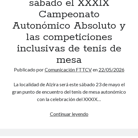
sábado el XXXIX
o
e
s
Campeonato
r
r
d
o
c
e
Autonómico Absoluto y
n
a
l
las competiciones
a
r
a
a
e
s
inclusivas de tenis de
l
l
f
o
mesa
t
a
s
e
s
Publicado por
Comunicación FTTCV
en
22/05/2026
c
n
e
a
i
s
La localidad de Alzira será este sábado 23 de mayo el
m
s
d
gran punto de encuentro del tenis de mesa autonómico
p
d
e
con la celebración del XXXIX…
e
e
a
o
m
s
Continuar leyendo
A
n
e
c
l
e
s
e
z
s
a
n
i
a
a