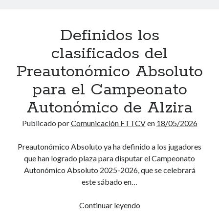
l
s
e
L
o
X
e
s
i
m
X
i
y
Definidos los
g
u
X
n
c
a
n
I
clasificados del
c
o
s
i
X
l
l
A
Preautonómico Absoluto
t
C
u
e
u
a
a
para el Campeonato
s
g
t
t
m
i
i
o
Autonómico de Alzira
V
p
v
o
n
a
e
o
s
Publicado por
Comunicación FTTCV
en
18/05/2026
ó
l
o
s
d
m
e
n
d
e
Preautonómico Absoluto ya ha definido a los jugadores
i
n
a
e
e
que han logrado plaza para disputar el Campeonato
c
c
t
t
d
Autonómico Absoluto 2025-2026, que se celebrará
a
i
o
e
u
este sábado en…
s
a
A
n
c
2
n
u
i
a
Continuar leyendo
D
0
a
t
s
c
e
2