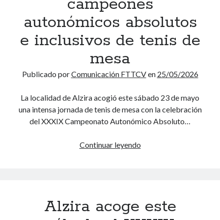
campeones
d
o
Sin categoría
(150)
e
autonómicos absolutos
s
i
l
e inclusivos de tenis de
n
o
t
mesa
s
mayo 2026
e
e
L
M
X
J
V
S
D
Publicado por
Comunicación FTTCV
en
25/05/2026
g
n
r
1
2
3
f
La localidad de Alzira acogió este sábado 23 de mayo
a
r
4
5
6
7
8
9
10
una intensa jornada de tenis de mesa con la celebración
c
e
11
12
13
14
15
16
17
del XXXIX Campeonato Autonómico Absoluto…
i
n
ó
18
19
20
21
22
23
24
t
Continuar leyendo
A
n
a
25
26
27
28
29
30
31
l
p
m
« Abr
Jun »
z
a
i
i
r
e
r
a
n
Alzira acoge este
a
a
t
c
c
o