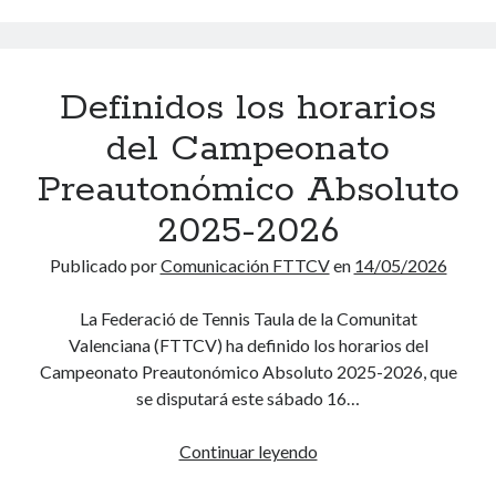
s
o
d
i
f
5
u
n
e
ó
i
/
m
ó
m
n
n
2
a
m
Definidos los horarios
e
e
i
0
v
i
s
s
d
2
a
del Campeonato
c
a
p
o
6
r
o
e
Preautonómico Absoluto
s
i
A
c
l
o
2025-2026
b
i
o
s
s
a
s
Publicado por
Comunicación FTTCV
en
14/05/2026
p
o
l
c
o
l
l
La Federació de Tennis Taula de la Comunitat
d
u
a
Valenciana (FTTCV) ha definido los horarios del
i
t
s
Campeonato Preautonómico Absoluto 2025-2026, que
o
o
i
se disputará este sábado 16…
s
y
f
e
l
i
Continuar leyendo
D
n
a
c
e
e
s