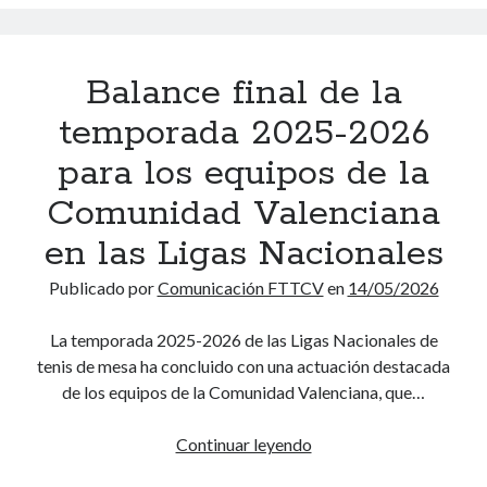
a
f
l
c
d
i
C
o
o
n
a
m
Balance final de la
s
i
m
p
d
d
p
temporada 2025-2026
e
e
o
e
t
l
para los equipos de la
s
o
i
P
l
n
Comunidad Valenciana
c
r
o
a
i
e
en las Ligas Nacionales
s
t
o
a
h
o
n
Publicado por
Comunicación FTTCV
en
14/05/2026
u
o
N
e
t
r
a
s
La temporada 2025-2026 de las Ligas Nacionales de
o
a
c
i
tenis de mesa ha concluido con una actuación destacada
n
r
i
n
de los equipos de la Comunidad Valenciana, que…
ó
i
o
c
m
o
n
l
Continuar leyendo
B
i
s
a
u
a
c
d
l