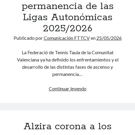
permanencia de las
u
u
s
Ligas Autonómicas
l
c
s
2025/2026
a
a
r
n
Categorías
Publicado por
Comunicación FTTCV
en
25/05/2026
u
2025
(114)
e
La Federació de Tennis Taula de la Comunitat
2026
(83)
v
Valenciana ya ha definido los enfrentamientos y el
Historias con efecto
(3)
a
desarrollo de las distintas fases de ascenso y
Noticias 2015
(50)
s
permanencia…
Noticias 2016
(280)
j
Noticias 2017
(270)
o
Continuar leyendo
D
Noticias 2018
(262)
r
e
Noticias 2019
(297)
n
f
Noticias 2020
(117)
a
i
Noticias 2021
(263)
d
n
Noticias 2022
(267)
a
Alzira corona a los
i
Noticias 2023
(43)
s
d
Noticias 2024
(78)