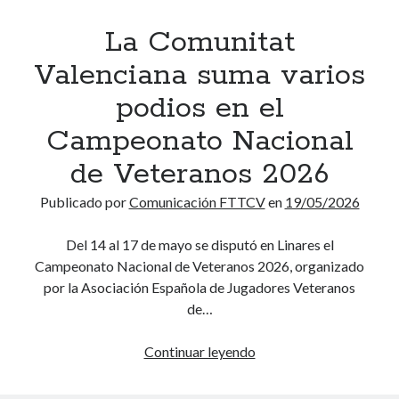
s
r
u
c
o
La Comunitat
a
t
e
y
a
o
n
Valenciana suma varios
p
c
n
t
e
podios en el
o
ó
r
r
g
m
o
Campeonato Nacional
m
e
i
s
a
de Veteranos 2026
e
c
o
n
s
o
c
e
Publicado por
Comunicación FTTCV
en
19/05/2026
t
s
u
n
e
a
p
c
Del 14 al 17 de mayo se disputó en Linares el
s
b
a
i
Campeonato Nacional de Veteranos 2026, organizado
á
s
c
a
por la Asociación Española de Jugadores Veteranos
b
o
i
d
de…
a
l
o
e
d
u
n
l
Continuar leyendo
L
o
t
a
a
a
e
o
l
s
C