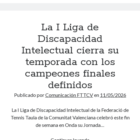
F
r
e
n
T
a
o
ó
T
d
n
m
La I Liga de
C
a
a
i
V
2
Discapacidad
t
c
d
0
o
o
Intelectual cierra su
e
2
A
A
f
5
temporada con los
u
b
i
-
t
s
campeones finales
n
2
o
o
e
0
n
definidos
l
l
2
ó
u
a
Publicado por
Comunicación FTTCV
en
11/05/2026
6
m
t
s
p
i
o
f
La I Liga de Discapacidad Intelectual de la Federació de
a
c
2
a
Tennis Taula de la Comunitat Valenciana celebró este fin
r
o
0
s
de semana en Onda su Jornada…
a
d
2
e
l
e
5
s
Continuar leyendo
L